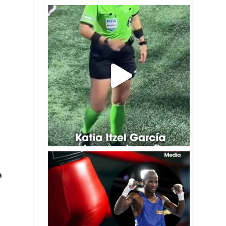
⚽ La árbitra mexicana Katia Itzel García
...
19
0
🚨🥊La Policía de Escocia investiga la
...
4
0
a