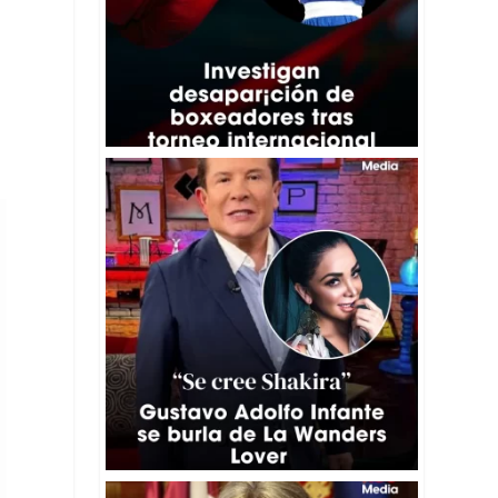
🔥👀 Gustavo Adolfo Infante le respondió de
forma
...
5
0