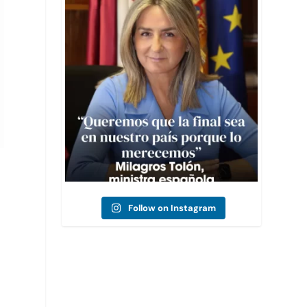
🇪🇸⚽ El Gobierno de España reafirmó su
intención
...
2
0
Follow on Instagram