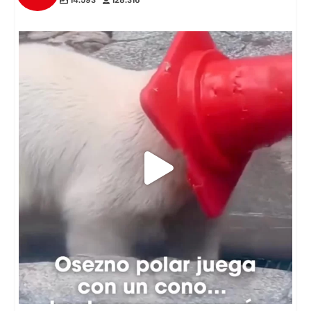
14.593
128.316
🐻‍❄️Un pequeño osezno polar del Zoológico de
...
196
3