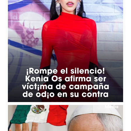
🔆El papa León XIV no incluirá a México en su
...
35
3