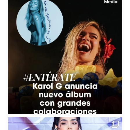
😱🎶Karol G reveló los detalles de su próximo
...
4
0
📲 A través de sus redes sociales, la cantante e
...
36
2