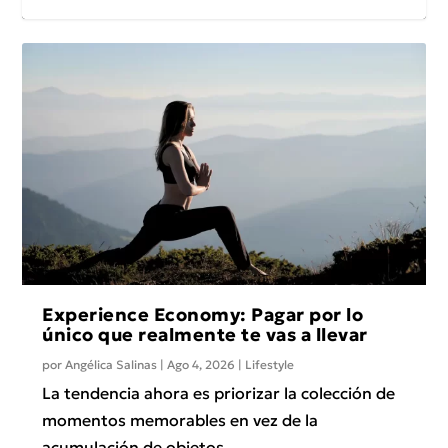
Joel Huerta: El arte que florece en
El diablo no viste a la moda
La mamá de hoy
El estilo: La nueva forma de comunicar
Bad Bunny en el Super Bowl redefine
cada celebraci...
la moda global
Experience Economy: Pagar por lo
único que realmente te vas a llevar
por
Angélica Salinas
|
Ago 4, 2026
|
Lifestyle
La tendencia ahora es priorizar la colección de
momentos memorables en vez de la
acumulación de objetos.