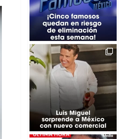
☀️🎤"El Sol” reapareció en pantalla como
...
22
1