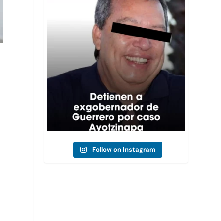
🚨La Fiscalía General de la República (FGR)
...
2
0
.
Follow on Instagram