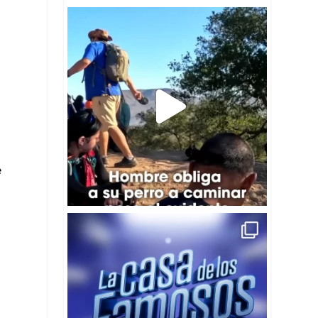
😡🐾Excursionistas denunciaron a un hombre
que
...
0
0
e
📺😮La segunda gala de nominación de La Casa
de
...
5
0
,