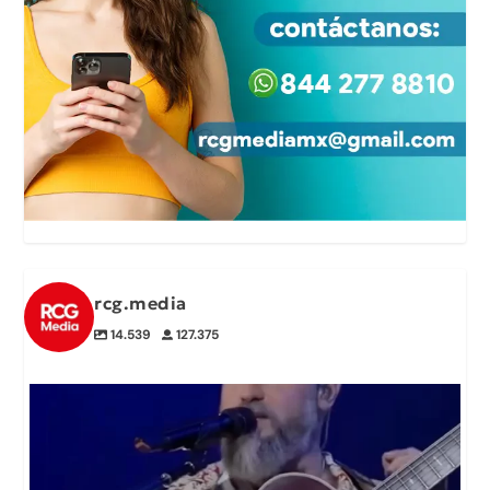
rcg.media
14.539
127.375
🚢🎶 Zac Brown sorprendió a los más de 37 mil
...
1
0