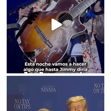
"¡Gracias por mi cuenta, Trump!" Un pequeño se
...
136
14