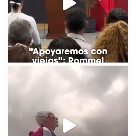
😱🛩️ Una británica de 97 años, Betty Bromage,
...
292
18