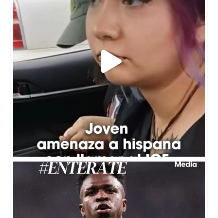
⚽️Vinícius Júnior llegó a un acuerdo para ampliar
...
6
0