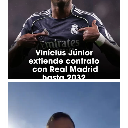
🕊️🇻🇪Moisés Leonel Pérez viajó desde Colombia
...
607
30