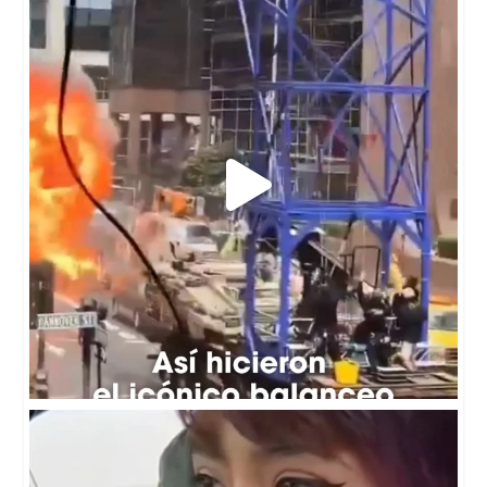
367
1
🤔🇺🇸Una falla mecánica provocó una discusión en
...
247
56