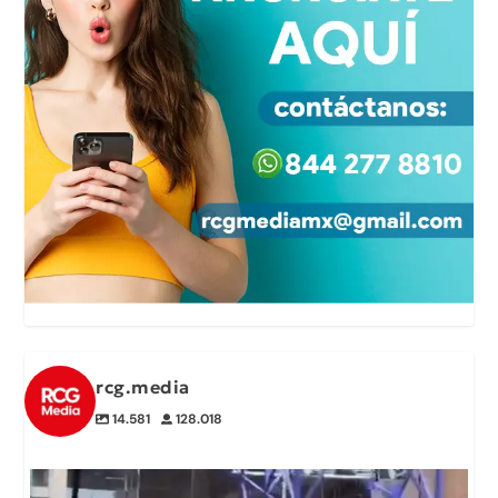
rcg.media
14.581
128.018
🎬Un video detrás de cámaras muestra cómo el
...