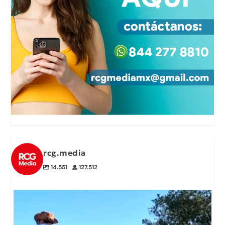
rcg.media
14.551
127.512
😡🐾Excursionistas denunciaron a un hombre que
...
0
0