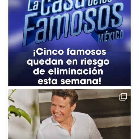
☀️🎤"El Sol” reapareció en pantalla como
...
22
1