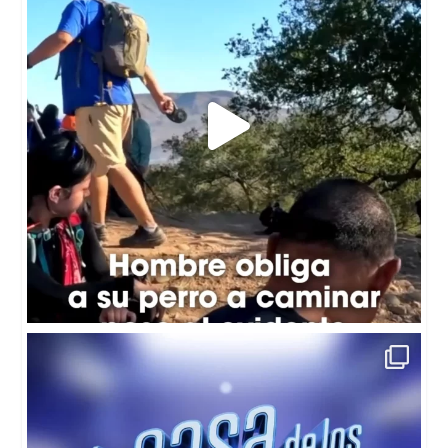
📺😮La segunda gala de nominación de La Casa de
...
5
0