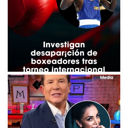
🔥👀 Gustavo Adolfo Infante le respondió de forma
...
5
0