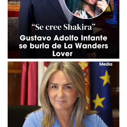
🇪🇸⚽ El Gobierno de España reafirmó su intención
...
2
0