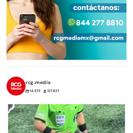
rcg.media
14.573
127.827
⚽ La árbitra mexicana Katia Itzel García
...
19
0