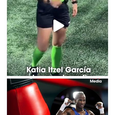
🚨🥊La Policía de Escocia investiga la
...
4
0