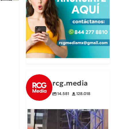
rcg.media
14.581
128.018
🎬Un video detrás de cámaras muestra cómo el
...
367
1