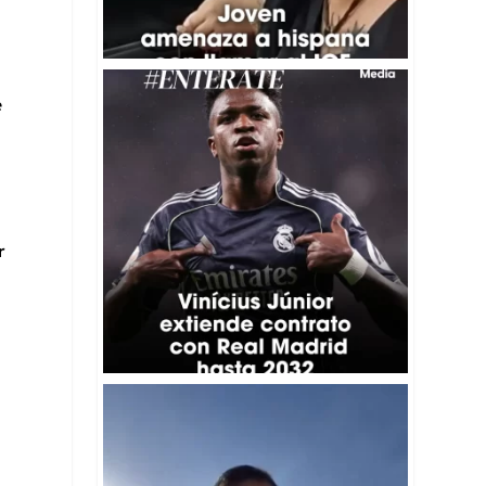
⚽️Vinícius Júnior llegó a un acuerdo para ampliar
...
e
6
0
r
🕊️🇻🇪Moisés Leonel Pérez viajó desde
Colombia
...
607
30