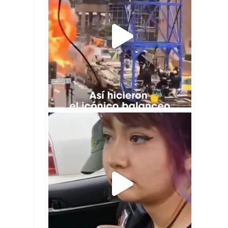
🤔🇺🇸Una falla mecánica provocó una discusión
en
...
247
56