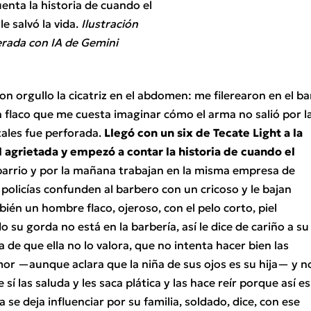
enta la historia de cuando el
le salvó la vida.
Ilustración
rada con IA de Gemini
on orgullo la cicatriz en el abdomen: me filerearon en el ba
flaco que me cuesta imaginar cómo el arma no salió por l
tales fue perforada.
Llegó con un six de Tecate Light a la
el agrietada y empezó a contar la historia de cuando el
barrio y por la mañana trabajan en la misma empresa de
s policías confunden al barbero con un cricoso y le bajan
mbién un hombre flaco, ojeroso, con el pelo corto, piel
su gorda no está en la barbería, así le dice de cariño a su
a de que ella no lo valora, que no intenta hacer bien las
or —aunque aclara que la niña de sus ojos es su hija— y n
sí las saluda y les saca plática y las hace reír porque así es
se deja influenciar por su familia, soldado, dice, con ese