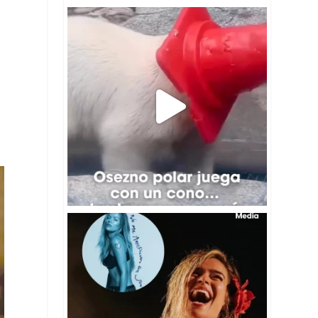
🐻‍❄️Un pequeño osezno polar del Zoológico de
...
196
3
😱🎶Karol G reveló los detalles de su próximo
...
4
0