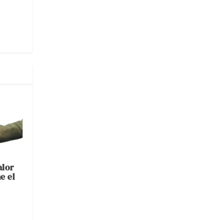
alor
e el