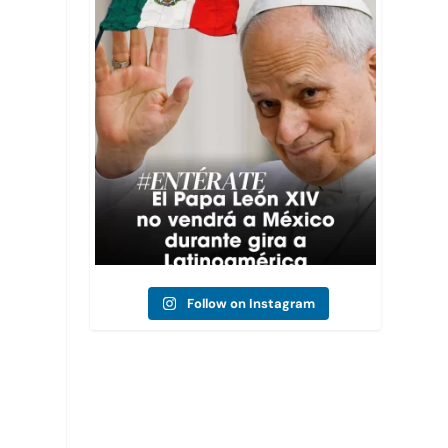
🔆El papa León XIV no incluirá a México en su
...
,
35
3
Follow on Instagram