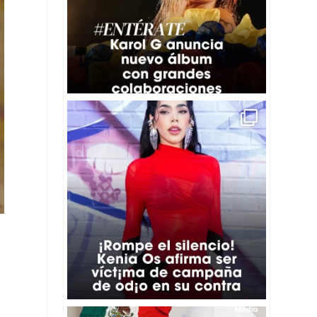
📲 A través de sus redes sociales, la cantante e
...
36
2